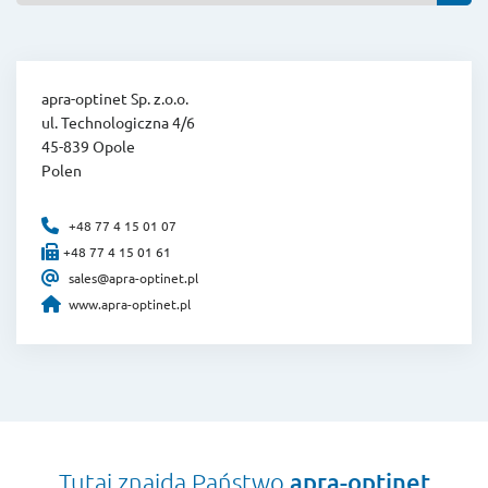
apra-optinet Sp. z.o.o.
ul. Technologiczna 4/6
45-839 Opole
Polen
+48 77 4 15 01 07
+48 77 4 15 01 61
sales@apra-optinet.pl
www.apra-optinet.pl
Tutaj znajdą Państwo
apra-optinet