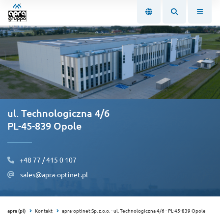
ul. Technologiczna 4/6
PL-45-839 Opole
+48 77 / 415 0 107
sales@apra-optinet.pl
apra (pl)
Kontakt
apra-optinet Sp. z.o.o. - ul. Technologiczna 4/6 - PL-45-839 Opole