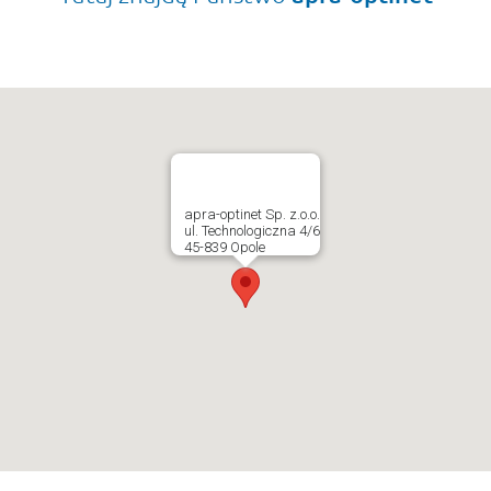
apra-optinet Sp. z.o.o.
ul. Technologiczna 4/6
45-839 Opole