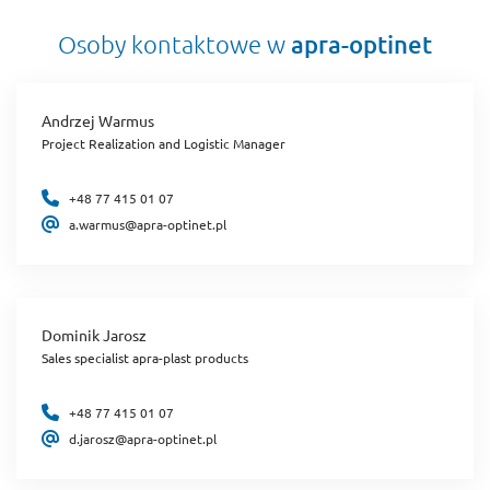
Osoby kontaktowe w
apra-optinet
Andrzej Warmus
Project Realization and Logistic Manager
+48 77 415 01 07
a.warmus@apra-optinet.pl
Dominik Jarosz
Sales specialist apra-plast products
+48 77 415 01 07
d.jarosz@apra-optinet.pl