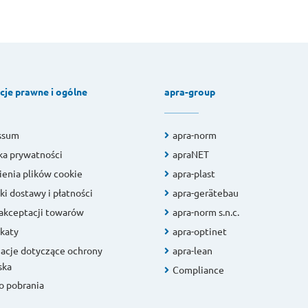
cje prawne i ogólne
apra-group
ssum
apra-norm
ka prywatności
apraNET
enia plików cookie
apra-plast
i dostawy i płatności
apra-gerätebau
akceptacji towarów
apra-norm s.n.c.
ikaty
apra-optinet
acje dotyczące ochrony
apra-lean
ska
Compliance
do pobrania