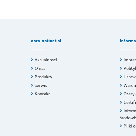
apra-optinet.pl
Informa
Aktualnosci
Impre
O nas
Polity
Produkty
Ustawi
Serwis
Warunk
Kontakt
Czasy 
Certif
Inform
środowi
Pliki 